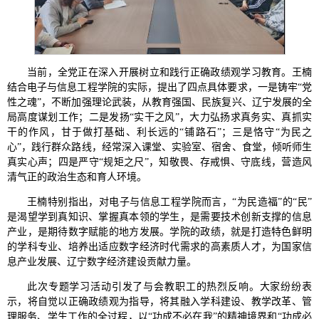
当前，全党正在深入开展树立和践行正确政绩观学习教育。王楠
结合电子与信息工程学院的实际，提出了四点具体要求，一是铸牢“党
性之魂”，不断加强理论武装，从教育强国、民族复兴、辽宁发展的全
局高度谋划工作；二是发扬“实干之风”，大力弘扬求真务实、真抓实
干的作风，甘于做打基础、利长远的“铺路石”；三是恪守“为民之
心”，践行群众路线，经常深入课堂、实验室、宿舍、食堂，倾听师生
真实心声；四是严守“规矩之尺”，知敬畏、存戒惧、守底线，营造风
清气正的政治生态和育人环境。
王楠特别指出，对电子与信息工程学院而言，“为民造福”的“民”
是渴望学到真知识、掌握真本领的学生，是需要技术创新支撑的信息
产业，是期待数字赋能的地方发展。学院的政绩，就是打造特色鲜明
的学科专业、培养出适应数字经济时代需求的高素质人才，为国家信
息产业发展、辽宁数字经济建设贡献力量。
此次专题学习活动引发了与会教职工的热烈反响。大家纷纷表
示，将自觉以正确政绩观为指导，将其融入学科建设、教学改革、管
理服务、学生工作的全过程，以“功成不必在我”的精神境界和“功成必